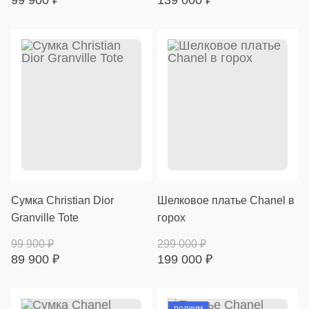
99 900
₽
139 000
₽
Сумка Christian Dior
Шелковое платье Chanel в
Granville Tote
горох
99 900
₽
299 000
₽
89 900
₽
199 000
₽
подиум