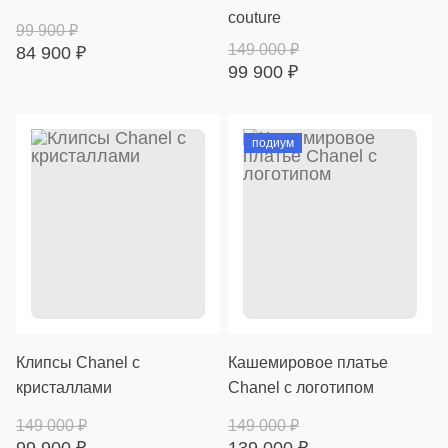
couture
99 900
₽
149 000
₽
84 900
₽
99 900
₽
подиум
Клипсы Chanel с
Кашемировое платье
кристаллами
Chanel с логотипом
149 000
₽
149 000
₽