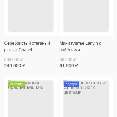
Серебристый стеганый
Мини платье Lanvin с
рюкзак Chanel
пайетками
669 000
₽
66 900
₽
249 000
₽
61 900
₽
выгодно
подиум