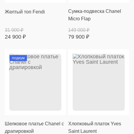
Cумка-подвеска Chanel
Желтый топ Fendi
Micro Flap
31 900
₽
149 000
₽
24 900
₽
79 900
₽
подиум
Шелковое платье Chanel с
Хлопковый платок Yves
драпировкой
Saint Laurent