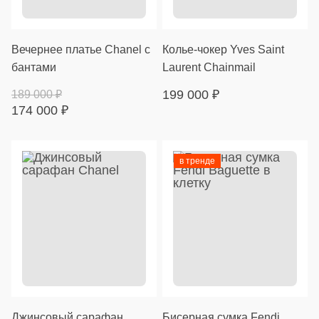
Вечернее платье Chanel с
Колье-чокер Yves Saint
бантами
Laurent Chainmail
199 000
₽
189 000
₽
174 000
₽
в тренде
Джинсовый сарафан
Бисерная сумка Fendi