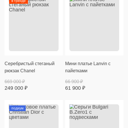
в тренде
Серебристый стеганый
Мини платье Lanvin с
рюкзак Chanel
пайетками
669 000
₽
66 900
₽
249 000
₽
61 900
₽
подиум