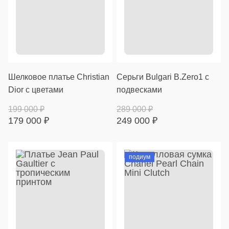
Шелковое платье Christian
Серьги Bulgari B.Zero1 с
Dior с цветами
подвесками
199 000
₽
289 000
₽
179 000
₽
249 000
₽
подиум