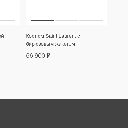
ой
Костюм Saint Laurent с
Платье
бирюзовым жакетом
оборк
66 900
₽
24 9