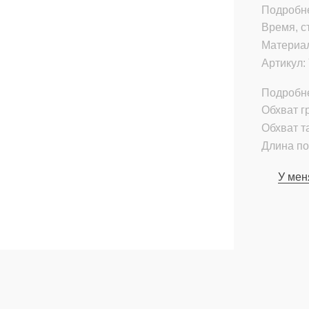
Подробне
Время, с
Материа
Артикул:
Подробн
Обхват гр
Обхват т
Длина по
У мен