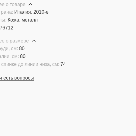
е о товаре
трана:
Италия, 2010-е
лы:
Кожа, металл
76712
ее о размере
уди, см:
80
алии, см:
80
 спинке до линии низа, см:
74
я есть вопросы