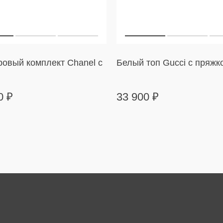
овый комплект Chanel с
Белый топ Gucci с пряжк
00
₽
33 900
₽