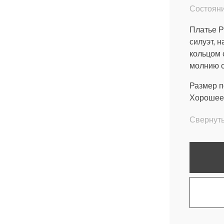
Состояни
Платье P
силуэт, 
кольцом 
молнию с
Размер по
Хорошее 
Свернут