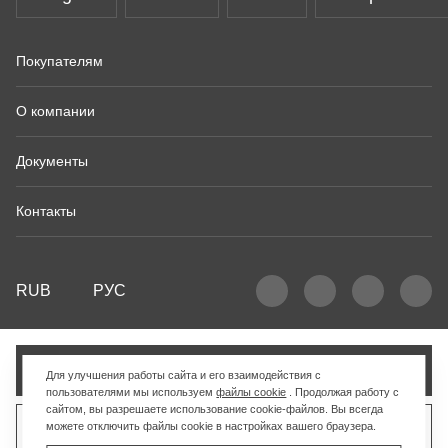
Покупателям
О компании
Документы
Контакты
RUB
РУС
Добавить в корзину
Для улучшения работы сайта и его взаимодействия с
пользователями мы используем
файлы cookie
. Продолжая работу с
сайтом, вы разрешаете использование cookie-файлов. Вы всегда
можете отключить файлы cookie в настройках вашего браузера.
Продать похожий товар