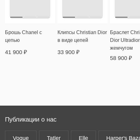
Брошь Chanel с
Клипсы Christian Dior
Браслет Chri
цепью
в виде цепей
Dior Ultradior
жемчугом
41 900
₽
33 900
₽
58 900
₽
Публикации о нас
Vogue
Tatler
Elle
Harper's Baz