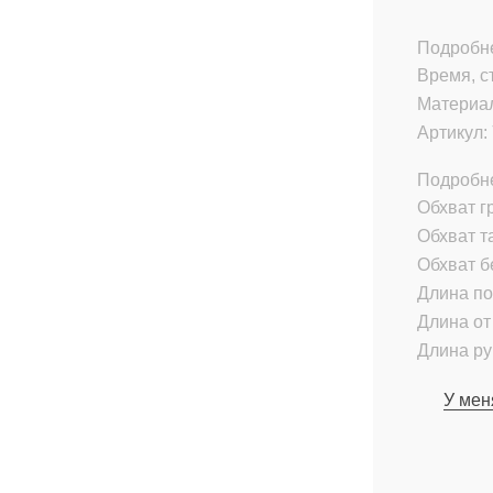
Подробне
Время, с
Материа
Артикул:
Подробн
Обхват гр
Обхват т
Обхват б
Длина по
Длина от 
Длина ру
У мен