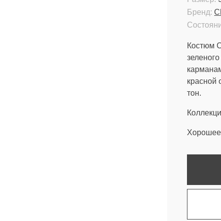
Бренд:
C
Состояни
Костюм C
зеленого
карманам
красной 
тон.
Коллекци
Хорошее 