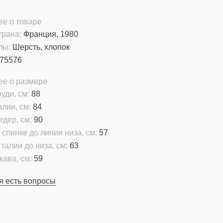
е о товаре
трана:
Франция, 1980
лы:
Шерсть, хлопок
75576
ее о размере
уди, см:
88
алии, см:
84
едер, см:
90
 спинке до линии низа, см:
57
талии до низа, см:
63
кава, см:
59
я есть вопросы