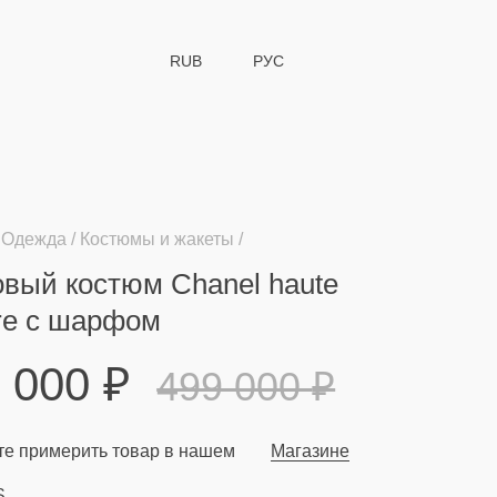
RUB
РУС
Одежда
Костюмы и жакеты
вый костюм Chanel haute
re с шарфом
9 000
₽
499 000
₽
е примерить товар в нашем
Магазине
S