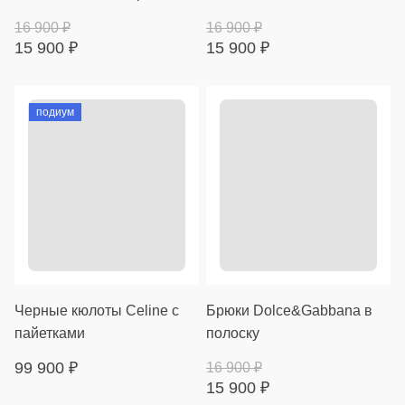
16 900
₽
16 900
₽
15 900
₽
15 900
₽
подиум
Черные кюлоты Celine с
Брюки Dolce&Gabbana в
пайетками
полоску
99 900
₽
16 900
₽
15 900
₽