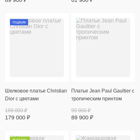
89 900
₽
61 900
₽
подиум
Шелковое платье Christian
Платье Jean Paul Gaultier с
Dior с цветами
тропическим принтом
199 000
₽
99 900
₽
179 000
₽
89 900
₽
выгодно