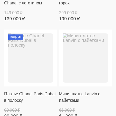
Chanel с логотипом
горох
149 000
₽
299 000
₽
139 000
₽
199 000
₽
подиум
Платье Chanel Paris-Dubai
Мини платье Lanvin с
в полоску
пайетками
99 900
₽
66 900
₽