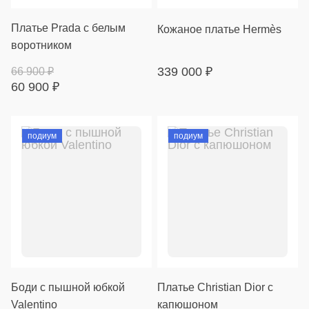
Платье Prada с белым
Кожаное платье Hermès
воротником
339 000
₽
66 900
₽
60 900
₽
подиум
подиум
Боди с пышной юбкой
Платье Christian Dior с
Valentino
капюшоном