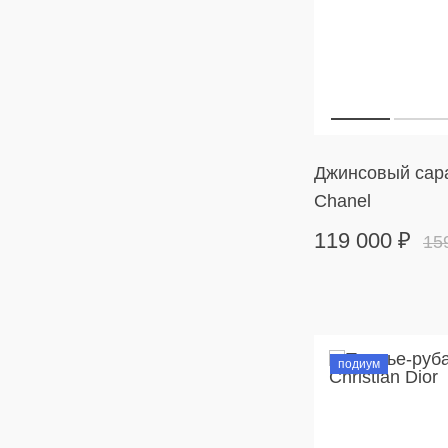
Джинсовый сар
Chanel
119 000
₽
15
подиум