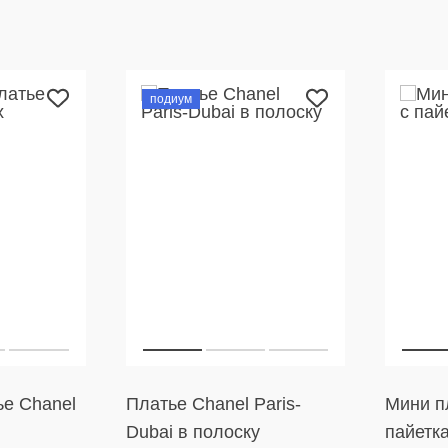
подиум
е Chanel
Платье Chanel Paris-
Мини пл
Dubai в полоску
пайетк