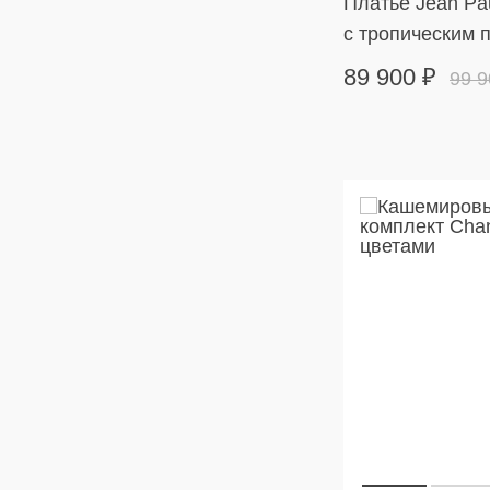
Платье Jean Pau
с тропическим 
89 900
₽
99 