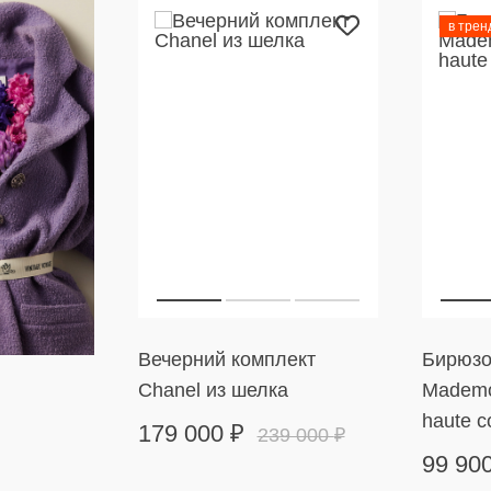
в трен
Вечерний комплект
Бирюзо
Chanel из шелка
Mademo
haute c
179 000
₽
239 000
₽
99 90