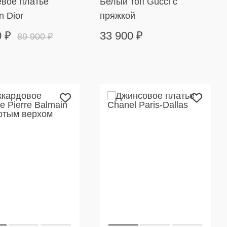
вое платье
Белый топ Gucci с
n Dior
пряжкой
0
₽
33 900
₽
89 900
₽