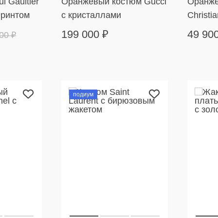
l Gaultier
Оранжевый костюм Gucci
Оранже
принтом
с кристаллами
Christia
199 000
₽
49 90
900
₽
подиум