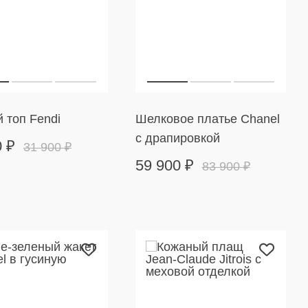
 топ Fendi
Шелковое платье Chanel
с драпировкой
0
₽
31 900
₽
59 900
₽
83 900
₽