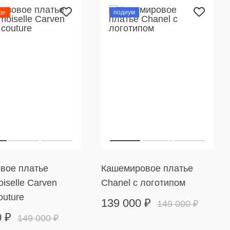
де
подиум
вое платье
Кашемировое платье
iselle Carven
Chanel с логотипом
outure
139 000
₽
149 000
₽
0
₽
149 000
₽