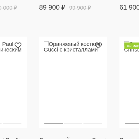
89 900
₽
61 90
9 000
₽
99 900
₽
выгод