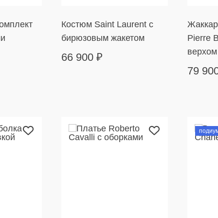
омплект
Костюм Saint Laurent с
Жаккар
ми
бирюзовым жакетом
Pierre 
верхом
66 900
₽
79 90
подиу