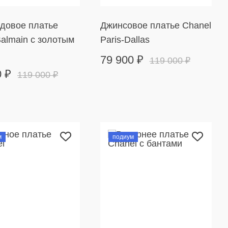
довое платье
Джинсовое платье Chanel
Balmain с золотым
Paris-Dallas
79 900
₽
119 000
₽
0
₽
119 000
₽
м
подиум