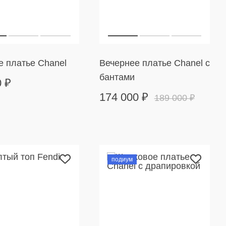
е платье Chanel
Вечернее платье Chanel с
бантами
0
₽
174 000
₽
189 000
₽
подиум