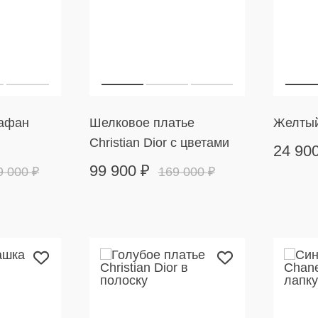
афан
Шелковое платье
Желтый
Christian Dior с цветами
24 90
99 900
₽
9 000
₽
169 000
₽