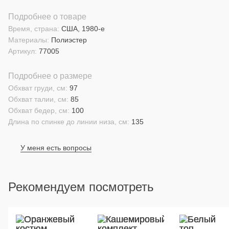
Подробнее о товаре
Время, страна:
США, 1980-е
Материалы:
Полиэстер
Артикул:
77005
Подробнее о размере
Обхват груди, см:
97
Обхват талии, см:
85
Обхват бедер, см:
100
Длина по спинке до линии низа, см:
135
У меня есть вопросы
Рекомендуем посмотреть