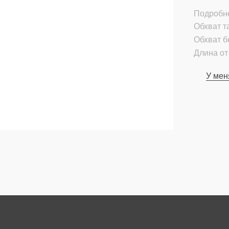
Подробн
Обхват т
Обхват б
Длина от 
У мен