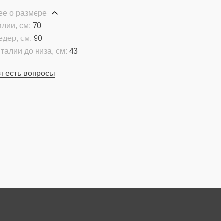
ее о размере
алии, см:
70
едер, см:
90
талии до низа, см:
43
я есть вопросы