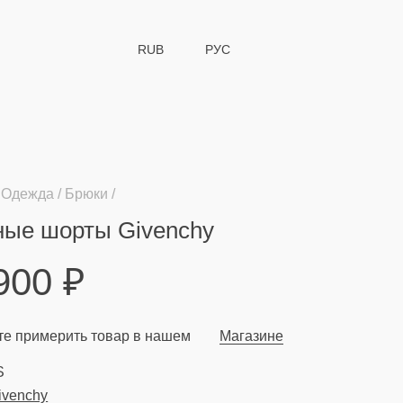
RUB
РУС
Одежда
Брюки
ные шорты Givenchy
 900
₽
е примерить товар в нашем
Магазине
S
ivenchy