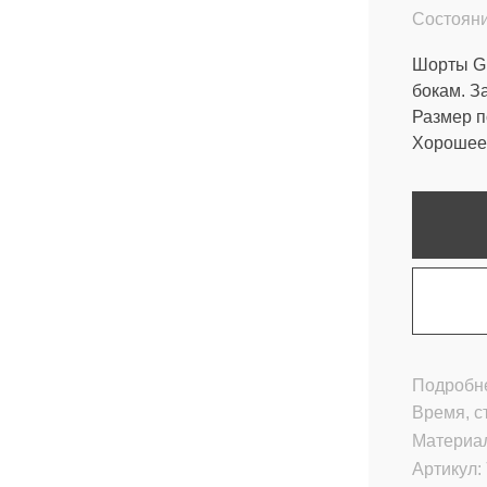
Состояни
Шорты Gi
бокам. З
Размер п
Хорошее 
Подробне
Время, с
Материа
Артикул: