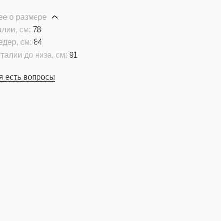
ее о размере
алии, см:
78
едер, см:
84
талии до низа, см:
91
я есть вопросы