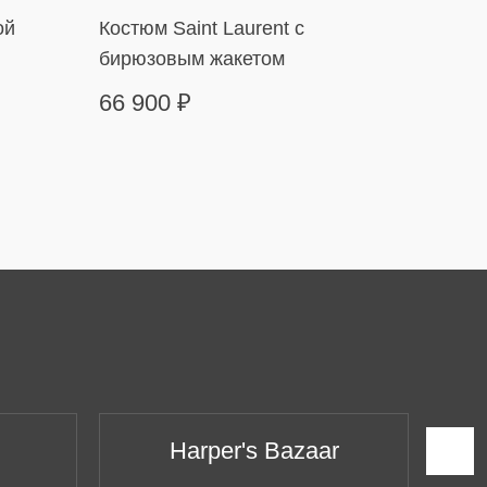
ой
Костюм Saint Laurent с
Платье
бирюзовым жакетом
оборк
66 900
₽
24 9
Harper's Bazaar