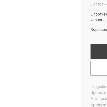
Состояни
Спортивн
черного 
Хорошее 
Подробне
Время, с
Материа
Артикул: