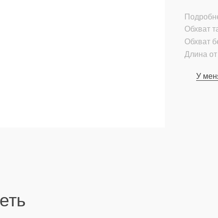
Подробн
Обхват т
Обхват б
Длина от 
У мен
еть