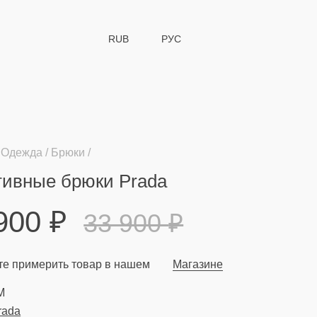
RUB
РУС
Одежда
Брюки
тивные брюки Prada
 900
₽
33 900
₽
е примерить товар в нашем
Магазине
M
rada