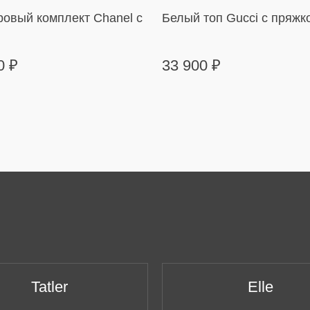
овый комплект Chanel с
Белый топ Gucci с пряжк
00
₽
33 900
₽
Tatler
Elle