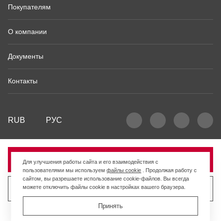
Покупателям
О компании
Документы
Контакты
RUB
РУС
Продано
Для улучшения работы сайта и его взаимодействия с
пользователями мы используем
файлы cookie
. Продолжая работу с
сайтом, вы разрешаете использование cookie-файлов. Вы всегда
можете отключить файлы cookie в настройках вашего браузера.
Продать похожий товар
Принять