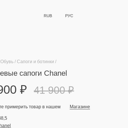
RUB
РУС
Обувь
Сапоги и ботинки
евые сапоги Chanel
 900
₽
41 900
₽
е примерить товар в нашем
Магазине
38,5
hanel