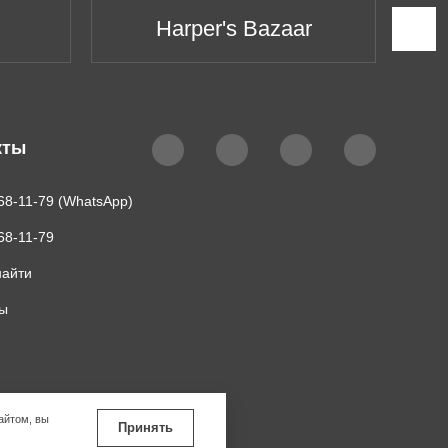
Harper's Bazaar
кты
68-11-79 (WhatsApp)
68-11-79
найти
ты
айтом, вы
Принять