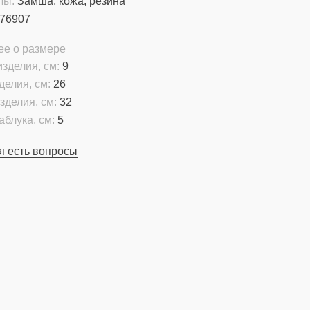
лы:
Замша, кожа, резина
76907
ее о размере
зделия, см:
9
делия, см:
26
зделия, см:
32
аблука, см:
5
я есть вопросы