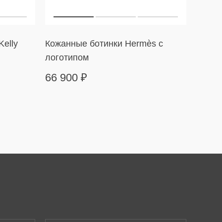
elly
Кожанные ботинки Hermès с
Черны
логотипом
66 900
₽
41 9