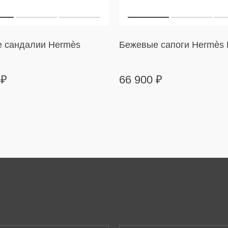
 сандалии Hermès
Бежевые сапоги Hermès K
0
₽
66 900
₽