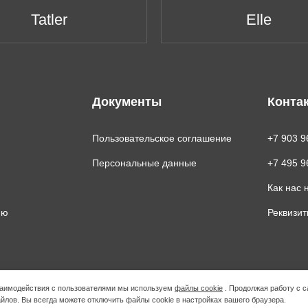
Tatler
Elle
Документы
Конта
Пользовательское соглашение
+7 903 9
Персональные данные
+7 495 9
Как нас 
ию
Реквизи
взаимодействия с пользователями мы используем
файлы cookie
. Продолжая работу с с
йлов. Вы всегда можете отключить файлы cookie в настройках вашего браузера.