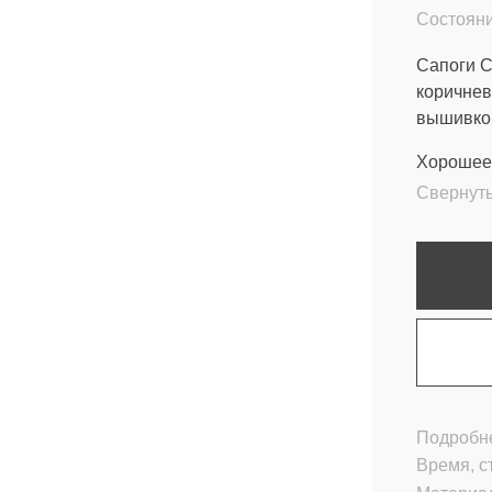
Состояни
Сапоги C
коричнев
вышивкой
Хорошее 
Свернут
Подробне
Время, с