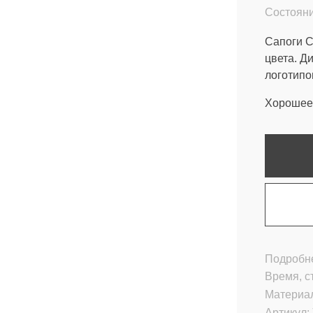
Состояни
Сапоги C
цвета. 
логотипо
Хорошее 
Подробне
Время, с
Материа
Артикул: