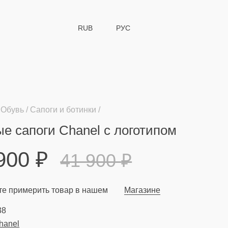
RUB
РУС
Обувь
Сапоги и ботинки
е сапоги Chanel с логотипом
 900
₽
41 900
₽
е примерить товар в нашем
Магазине
38
hanel