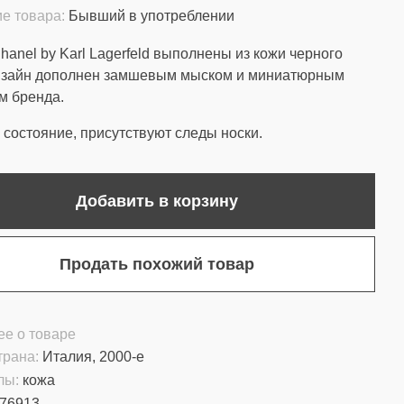
е товара:
Бывший в употреблении
hanel by Karl Lagerfeld выполнены из кожи черного
Дизайн дополнен замшевым мыском и миниатюрным
м бренда.
состояние, присутствуют следы носки.
Добавить в корзину
Продать похожий товар
е о товаре
трана:
Италия, 2000-е
лы:
кожа
76913