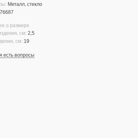
лы:
Металл, стекло
76687
ее о размере
зделия, см:
2,5
делия, см:
19
я есть вопросы