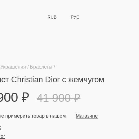
RUB
РУС
Украшения
Браслеты
ет Christian Dior с жемчугом
 900
₽
41 900
₽
е примерить товар в нашем
Магазине
S
ior