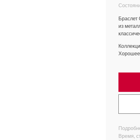
Состояни
Браслет C
из метал
классиче
Коллекци
Хорошее 
Подробне
Время, с