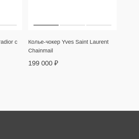
radior с
Колье-чокер Yves Saint Laurent
Черна
Chainmail
199 000
₽
33 9