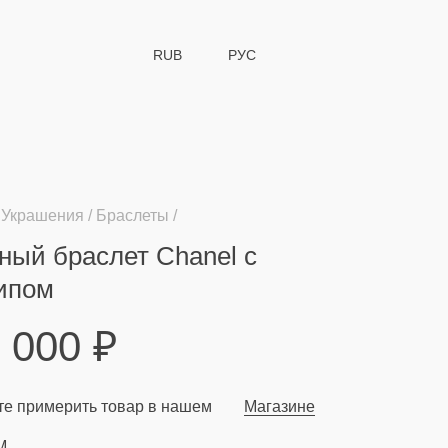
RUB
РУС
Украшения
Браслеты
ный браслет Chanel с
ипом
9 000
₽
е примерить товар в нашем
Магазине
M