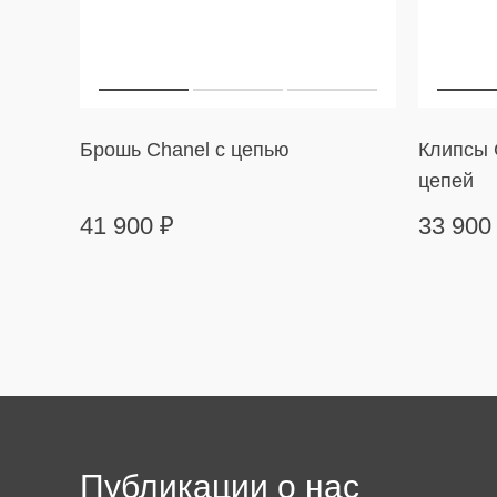
Брошь Chanel с цепью
Клипсы C
цепей
41 900
₽
33 90
Публикации о нас