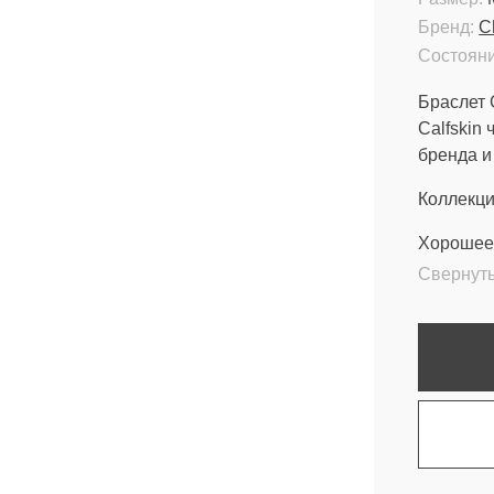
Бренд:
C
Состояни
Браслет 
Calfskin
бренда и
Коллекци
Хорошее 
Свернут