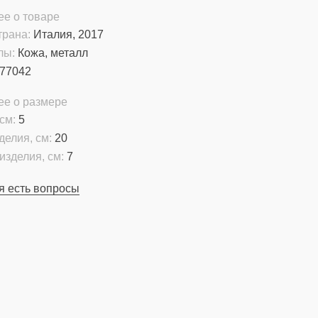
е о товаре
трана:
Италия, 2017
лы:
Кожа, металл
77042
ее о размере
см:
5
делия, см:
20
изделия, см:
7
я есть вопросы