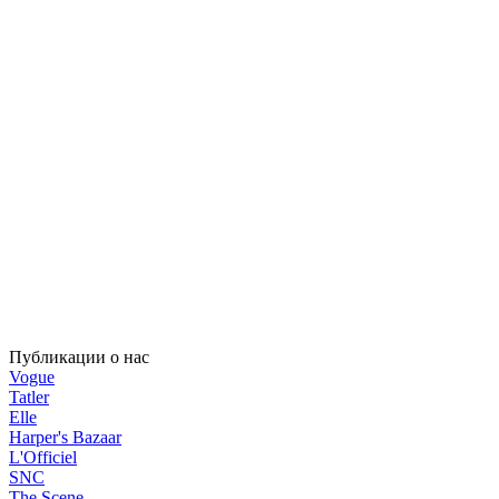
Публикации о нас
Vogue
Tatler
Elle
Harper's Bazaar
L'Officiel
SNC
The Scene