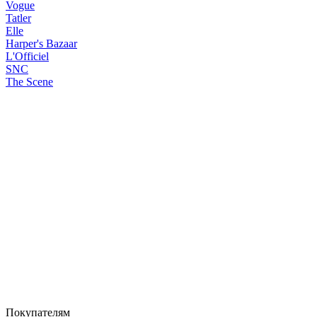
Vogue
Tatler
Elle
Harper's Bazaar
L'Officiel
SNC
The Scene
Покупателям