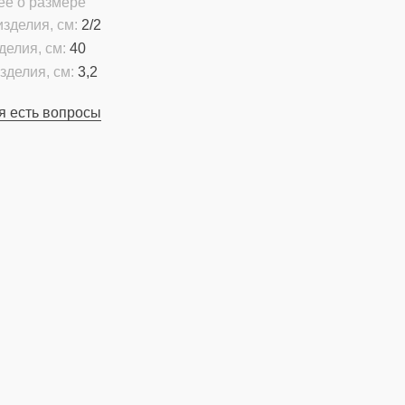
ее о размере
зделия, см:
2/2
делия, см:
40
зделия, см:
3,2
я есть вопросы