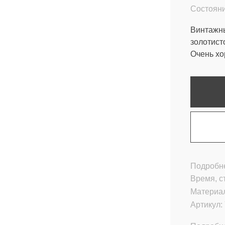
Состояни
Винтажны
золотист
Очень хо
Подробне
Время, с
Материа
Артикул: