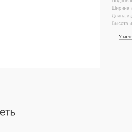
Подробн
Ширина и
Длина из
Высота и
У мен
еть