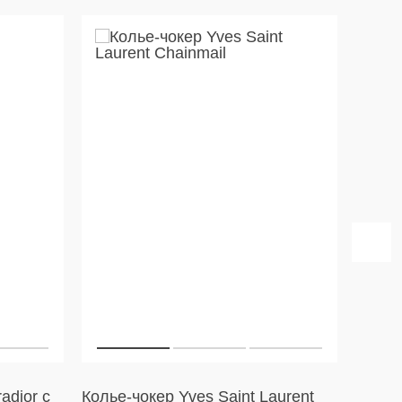
radior с
Колье-чокер Yves Saint Laurent
Черна