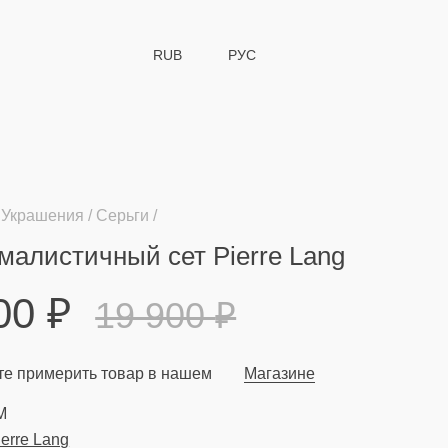
RUB
РУС
Украшения
Серьги
алистичный сет Pierre Lang
900
₽
19 900
₽
е примерить товар в нашем
Магазине
M
ierre Lang