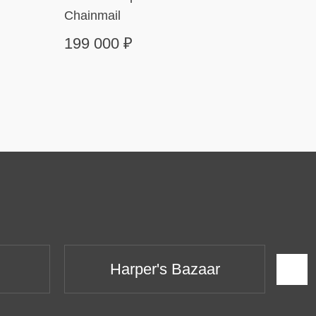
Chainmail
33 9
199 000
₽
Harper's Bazaar