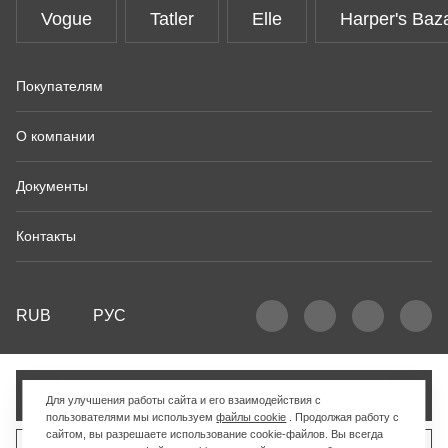
Vogue
Tatler
Elle
Harper's Baz
Покупателям
О компании
Документы
Контакты
RUB
РУС
Добавить в корзину
Для улучшения работы сайта и его взаимодействия с
пользователями мы используем
файлы cookie
. Продолжая работу с
сайтом, вы разрешаете использование cookie-файлов. Вы всегда