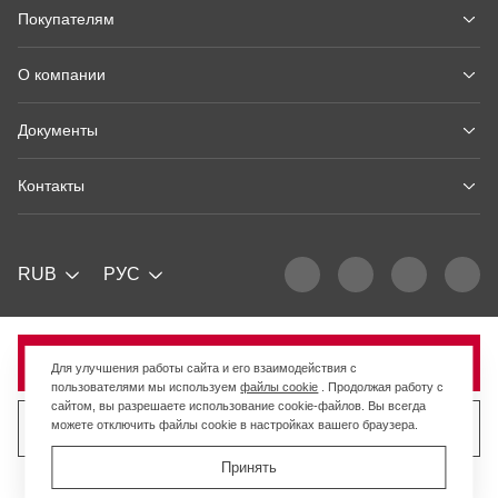
Покупателям
О компании
Документы
Контакты
RUB
РУС
Продано
Для улучшения работы сайта и его взаимодействия с
пользователями мы используем
файлы cookie
. Продолжая работу с
сайтом, вы разрешаете использование cookie-файлов. Вы всегда
можете отключить файлы cookie в настройках вашего браузера.
Продать похожий товар
Принять