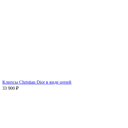
Клипсы Christian Dior в виде цепей
33 900
₽