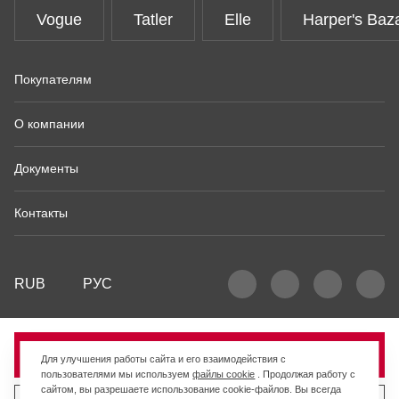
Vogue
Tatler
Elle
Harper's Baz
Покупателям
О компании
Документы
Контакты
RUB
РУС
Продано
Для улучшения работы сайта и его взаимодействия с
пользователями мы используем
файлы cookie
. Продолжая работу с
сайтом, вы разрешаете использование cookie-файлов. Вы всегда