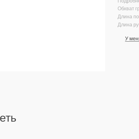
Подробн
Обхват гр
Длина по
Длина ру
У мен
еть