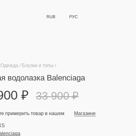
RUB
РУС
Одежда
Блузки и топы
я водолазка Balenciaga
 900
₽
33 900
₽
е примерить товар в нашем
Магазине
XS
alenciaga