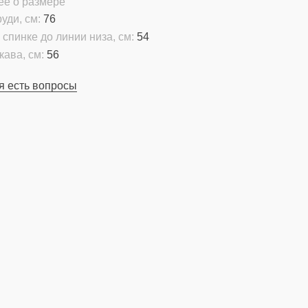
ее о размере
уди, см:
76
 спинке до линии низа, см:
54
кава, см:
56
я есть вопросы