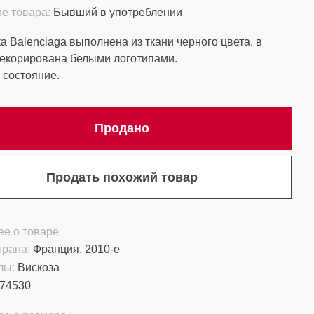
е товара:
Бывший в употреблении
а Balenciaga выполнена из ткани черного цвета, в
Декорирована белыми логотипами.
состояние.
Продано
Продать похожий товар
е о товаре
трана:
Франция, 2010-е
лы:
Вискоза
74530