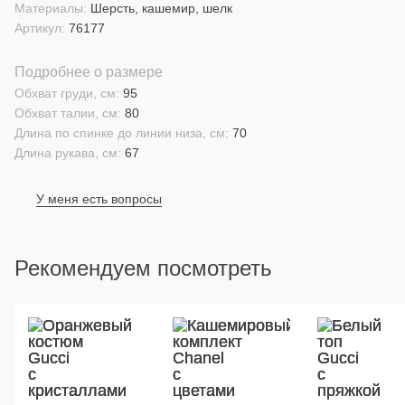
Материалы:
Шерсть, кашемир, шелк
Артикул:
76177
Подробнее о размере
Обхват груди, см:
95
Обхват талии, см:
80
Длина по спинке до линии низа, см:
70
Длина рукава, см:
67
У меня есть вопросы
Рекомендуем посмотреть