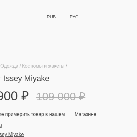
RUB
РУС
Одежда
Костюмы и жакеты
 Issey Miyake
 900
₽
109 000
₽
е примерить товар в нашем
Магазине
M
ssey Miyake