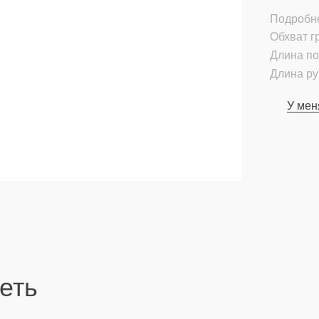
Подробн
Обхват гр
Длина по
Длина ру
У мен
еть