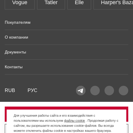
Vogue
Tatler
Elle
Harper's Baz
Покупателям
О компании
Документы
Контакты
RUB
РУС
Продано
Для улучшения работы сайта и его взаимодействия с
пользователями мы используем
файлы cookie
. Продолжая работу с
сайтом, вы разрешаете использование cookie-файлов. Вы всегда
можете отключить файлы cookie в настройках вашего браузера.
Продать похожий товар