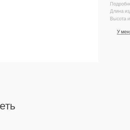
Подробн
Длина из
Высота и
У мен
еть