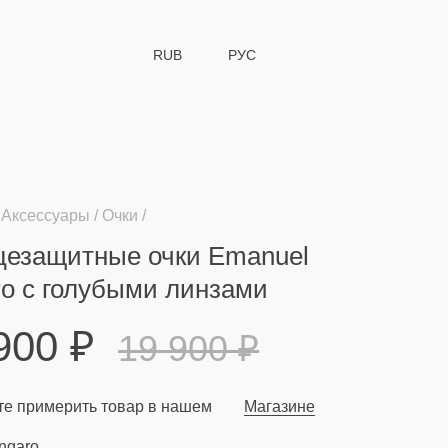
RUB
РУС
Аксессуары
Очки
цезащитные очки Emanuel
o с голубыми линзами
 900
₽
19 900
₽
е примерить товар в нашем
Магазине
ngaro