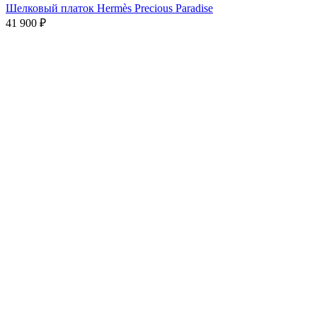
Шелковый платок Hermès Precious Paradise
41 900
₽