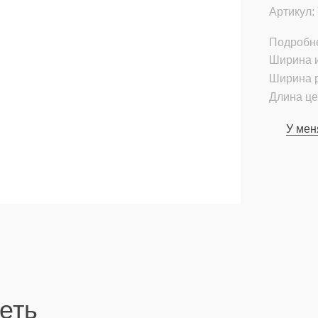
Артикул:
Подробн
Ширина и
Ширина р
Длина це
У мен
еть