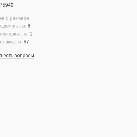
75949
ее о размере
зделия, см:
6
емешка, см:
1
почки, см:
67
я есть вопросы