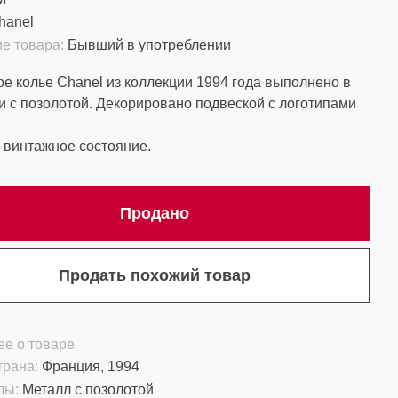
hanel
е товара:
Бывший в употреблении
е колье Chanel из коллекции 1994 года выполнено в
и с позолотой. Декорировано подвеской с логотипами
винтажное состояние.
Продано
Продать похожий товар
е о товаре
трана:
Франция, 1994
лы:
Металл с позолотой