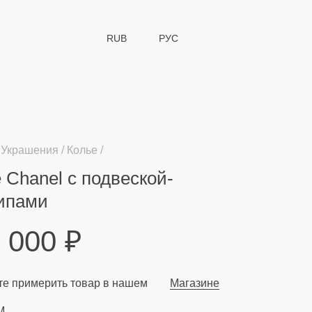
RUB
РУС
Украшения
Колье
 Chanel с подвеской-
типами
9 000
₽
е примерить товар в нашем
Магазине
M