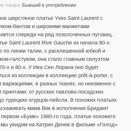
е товара:
Бывший в употреблении
ое шерстяное платье Yves Saint Laurent с
чком-бантом и широкими манжетами
вается спереди на ряд позолоченных пуговиц.
тье Saint Laurent Rive Gauche из начала 80-х:
е по линии талии, с расклешенной юбкой и
ком-галстуком, она стало главным силуэтом
70-х и 80-х. У Ива Сен Лорана оно будет
ься из коллекции в коллекцию prêt-à-porter, с
 вариациями, в разных тканях, но неизменно с
 принтами: от русских павлово-посадских
до турецких огурцов-пейсли. В похожих платьях
асхаживать мама Вик в исполнении Бриджит
 первом «Буме» 1980-го года, платье похожего
 мы увидим на Катрин Денев в фильме «Голод»