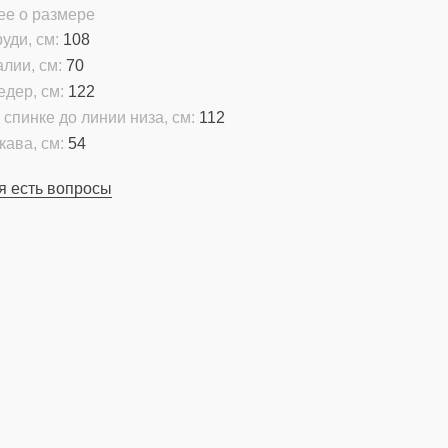
ее о размере
уди, см:
108
алии, см:
70
едер, см:
122
 спинке до линии низа, см:
112
кава, см:
54
я есть вопросы