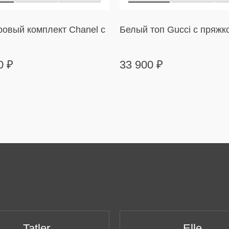
овый комплект Chanel с
Белый топ Gucci с пряжк
00
₽
33 900
₽
Tatler
Elle