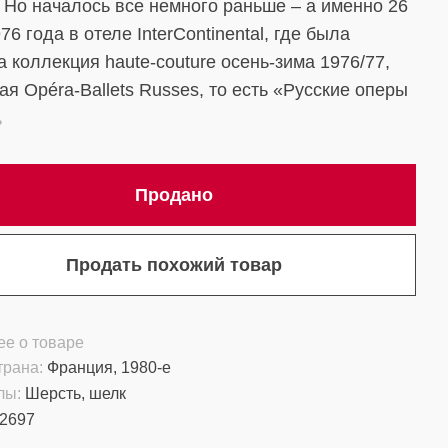
. Но началось все немного раньше – а именно 26
6 года в отеле InterСontinental, где была
а коллекция haute-сouture осень-зима 1976/77,
ая Opéra-Ballets Russes, то есть «Русские оперы
ы».
ь
Продано
Продать похожий товар
е о товаре
трана:
Франция, 1980-е
лы:
Шерсть, шелк
2697