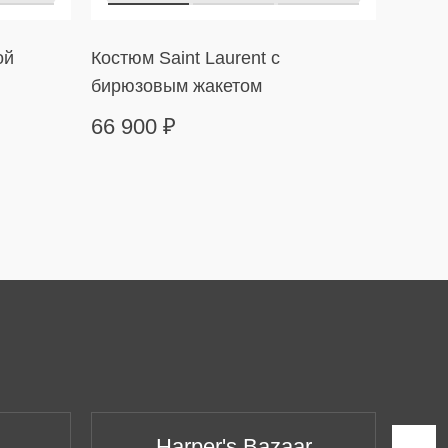
ой
Костюм Saint Laurent с
Платье
бирюзовым жакетом
оборк
66 900
₽
24 9
Harper's Bazaar