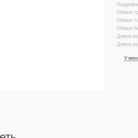
Подробн
Обхват гр
Обхват т
Обхват б
Длина по
Длина ру
У мен
еть