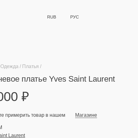
RUB
РУС
Одежда
Платья
евое платье Yves Saint Laurent
 000
₽
е примерить товар в нашем
Магазине
M
aint Laurent