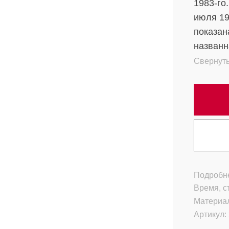
1983-го
июля 197
показан
названн
и балет
Свернут
Подробне
Время, с
Материа
Артикул: