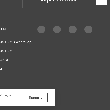
кты
68-11-79 (WhatsApp)
68-11-79
найти
ты
айтом, вы
Принять