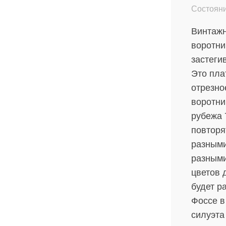
Состояни
Винтажн
воротни
застеги
Это пла
отрезно
воротни
рубежа 
повторят
разными
разными
цветов 
будет р
Фоссе в
силуэта