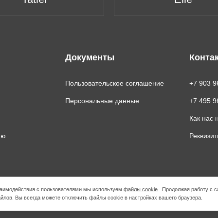
Документы
Конта
Пользовательское соглашение
+7 903 9
Персональные данные
+7 495 9
Как нас 
ию
Реквизи
взаимодействия с пользователями мы используем
файлы cookie
. Продолжая работу с с
йлов. Вы всегда можете отключить файлы cookie в настройках вашего браузера.