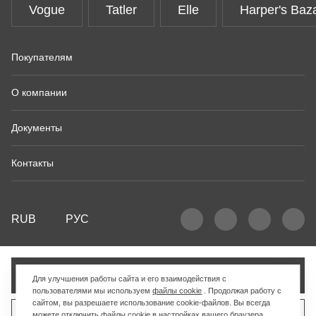
Vogue
Tatler
Elle
Harper's Baz
Покупателям
О компании
Документы
Контакты
RUB
РУС
Добавить в корзину
Для улучшения работы сайта и его взаимодействия с
пользователями мы используем
файлы cookie
. Продолжая работу с
сайтом, вы разрешаете использование cookie-файлов. Вы всегда
можете отключить файлы cookie в настройках вашего браузера.