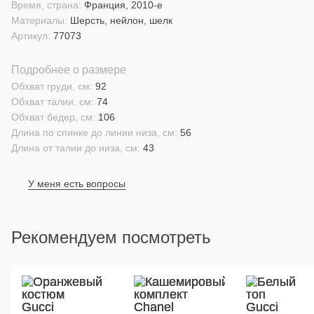
Время, страна:
Франция, 2010-е
Материалы:
Шерсть, нейлон, шелк
Артикул:
77073
Подробнее о размере
Обхват груди, см:
92
Обхват талии, см:
74
Обхват бедер, см:
106
Длина по спинке до линии низа, см:
56
Длина от талии до низа, см:
43
У меня есть вопросы
Рекомендуем посмотреть