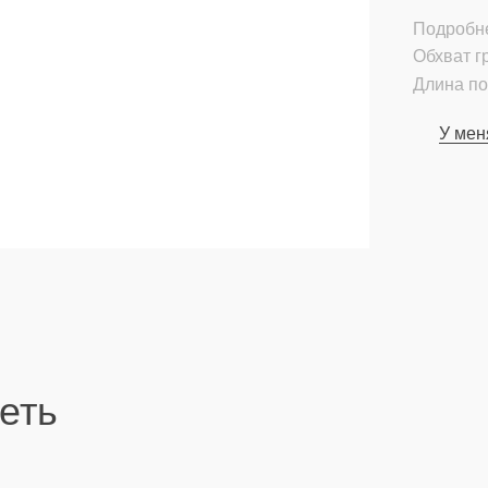
Подробн
Обхват гр
Длина по
У мен
еть