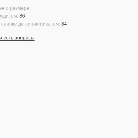
ее о размере
уди, см:
86
 спинке до линии низа, см:
84
я есть вопросы