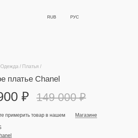
RUB
РУС
Одежда
Платья
е платье Chanel
 900
₽
149 000
₽
е примерить товар в нашем
Магазине
S
hanel