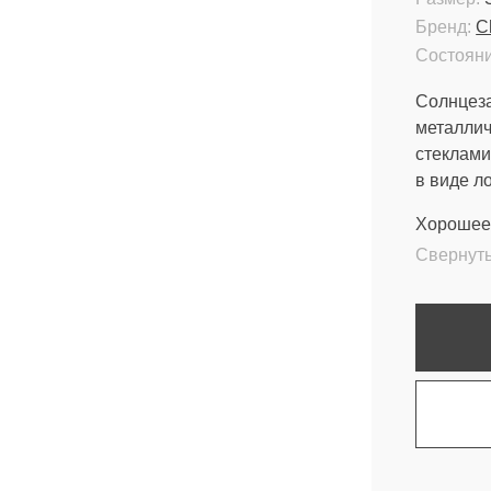
Бренд:
C
Состояни
Солнцеза
металлич
стеклами
в виде л
Хорошее 
Свернут