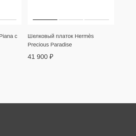
Piana с
Шелковый платок Hermès
Тенни
Precious Paradise
Line
41 900
₽
499 