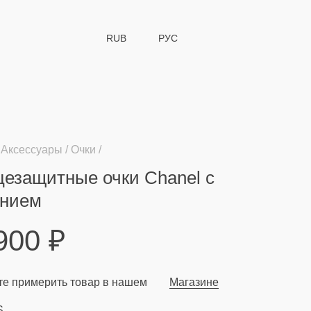
RUB
РУС
Аксессуары
Очки
езащитные очки Chanel с
ением
 900
₽
е примерить товар в нашем
Магазине
S