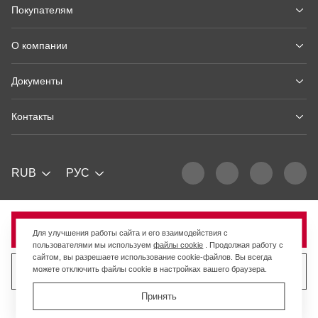
Покупателям
О компании
Документы
Контакты
RUB
РУС
Продано
Для улучшения работы сайта и его взаимодействия с
пользователями мы используем
файлы cookie
. Продолжая работу с
сайтом, вы разрешаете использование cookie-файлов. Вы всегда
можете отключить файлы cookie в настройках вашего браузера.
Продать похожий товар
Принять