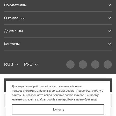
Покупателям
О компании
Документы
Контакты
RUB
РУС
Добавить в корзину
Для улучшения работы сайта и его взаимодействия с
пользователями мы используем
файлы cookie
. Продолжая работу с
сайтом, вы разрешаете использование cookie-файлов. Вы всегда
можете отключить файлы cookie в настройках вашего браузера.
Продать похожий товар
Принять