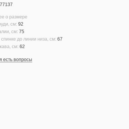
77137
ее о размере
уди, см:
92
алии, см:
75
 спинке до линии низа, см:
67
кава, см:
62
я есть вопросы