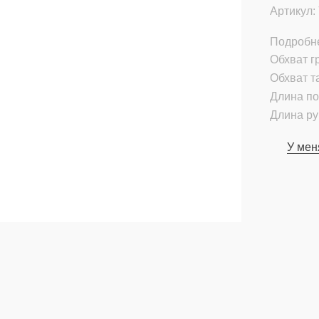
Артикул:
Подробн
Обхват гр
Обхват т
Длина по
Длина ру
У мен