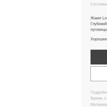
Состояни
Жакет Lo
Глубокий
пуговицы
Хорошее 
Подробне
Время, с
Материа