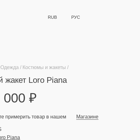
RUB
РУС
Одежда
Костюмы и жакеты
 жакет Loro Piana
9 000
₽
е примерить товар в нашем
Магазине
S
oro Piana