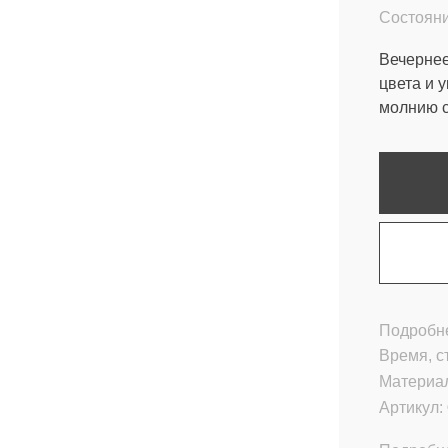
Состояни
Вечернее
цвета и 
молнию с
Подробне
Время, с
Материа
Артикул: