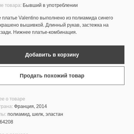
е товара:
Бывший в употреблении
 платье Valentino выполнено из полиамида синего
украшено вышивкой. Длинный рукав, застежка на
зади. Нижнее платье-комбинация.
Добавить в корзину
Продать похожий товар
е о товаре
трана:
Франция, 2014
лы:
полиамид, шелк, эластан
64208