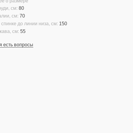
ее о размере
уди, см:
80
алии, см:
70
 спинке до линии низа, см:
150
кава, см:
55
я есть вопросы