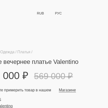
RUB
РУС
Одежда
Платья
 вечернее платье Valentino
9 000
₽
569 000
₽
е примерить товар в нашем
Магазине
S
alentino