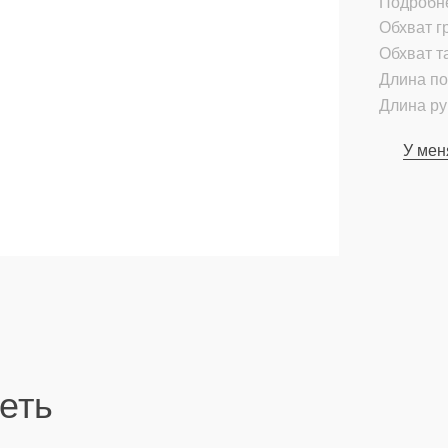
Подробн
Обхват гр
Обхват т
Длина по
Длина ру
У мен
еть