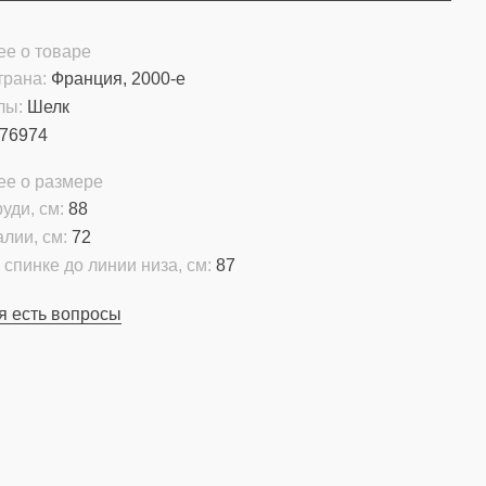
е о товаре
трана:
Франция, 2000-е
лы:
Шелк
76974
ее о размере
уди, см:
88
алии, см:
72
 спинке до линии низа, см:
87
я есть вопросы