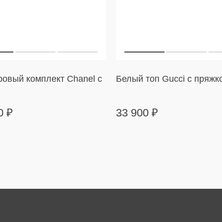
овый комплект Chanel с
Белый топ Gucci с пряжк
00
₽
33 900
₽