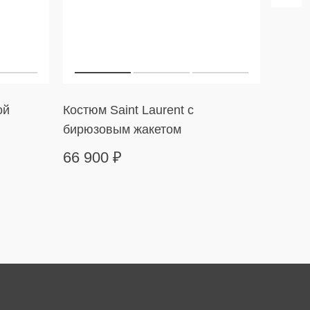
ой
Костюм Saint Laurent с
Платье
бирюзовым жакетом
оборк
66 900
₽
24 9