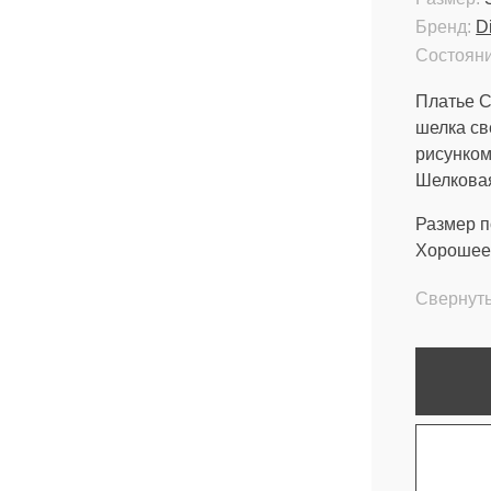
Бренд:
D
Состояни
Платье Ch
шелка св
рисунком
Шелковая
Размер п
Хорошее 
Свернут