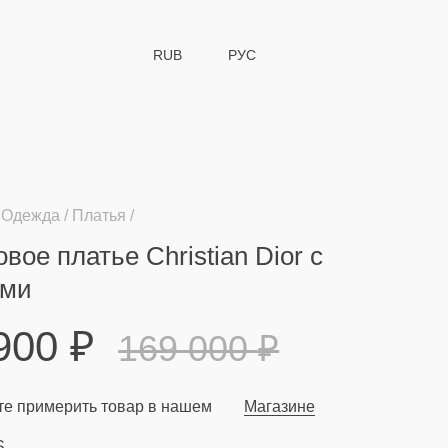
RUB
РУС
Одежда
Платья
вое платье Christian Dior с
ами
 900
₽
169 000
₽
е примерить товар в нашем
Магазине
S