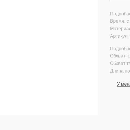
Подробне
Время, с
Материа
Артикул:
Подробн
Обхват гр
Обхват т
Длина по
У мен