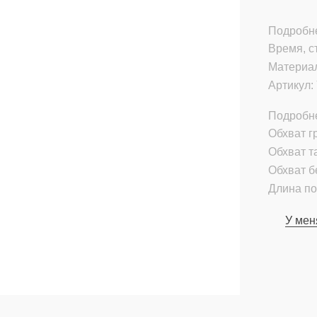
Подробне
Время, с
Материа
Артикул:
Подробн
Обхват гр
Обхват т
Обхват б
Длина по
У мен