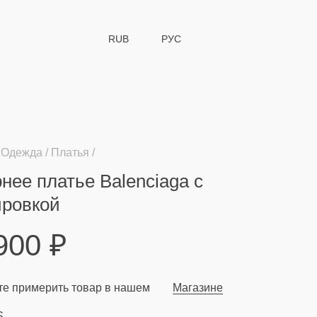
RUB
РУС
Одежда
Платья
нее платье Balenciaga с
ировкой
 900
₽
е примерить товар в нашем
Магазине
S