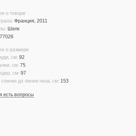
е о товаре
трана:
Франция, 2011
лы:
Шелк
77026
ее о размере
уди, см:
92
алии, см:
75
едер, см:
97
 спинке до линии низа, см:
153
я есть вопросы