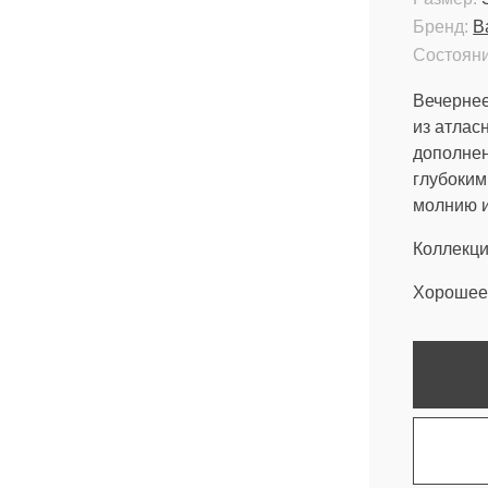
Бренд:
B
Состояни
Вечернее
из атлас
дополнен
глубоким
молнию и
Коллекци
Хорошее 