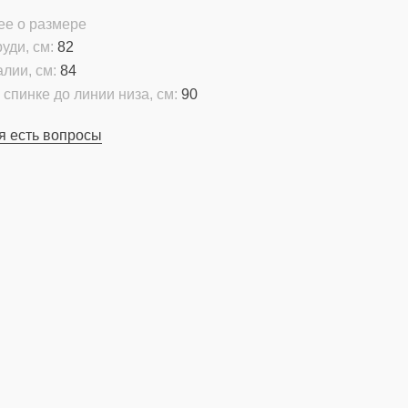
ее о размере
уди, см:
82
алии, см:
84
 спинке до линии низа, см:
90
я есть вопросы