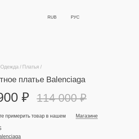
RUB
РУС
Одежда
Платья
тное платье Balenciaga
 900
₽
114 000
₽
е примерить товар в нашем
Магазине
S
alenciaga