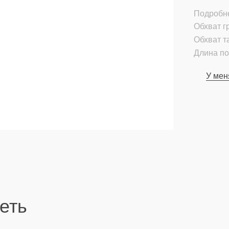
Подробн
Обхват гр
Обхват т
Длина по
У мен
еть