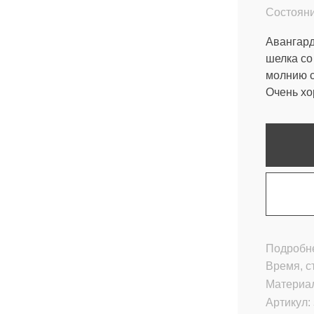
Состояни
Авангард
шелка со
молнию с
Очень хо
Подробне
Время, с
Материа
Артикул: