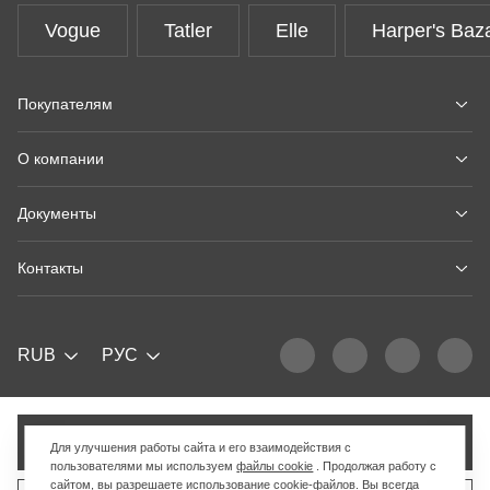
Vogue
Tatler
Elle
Harper's Baz
Покупателям
О компании
Документы
Контакты
RUB
РУС
Добавить в корзину
Для улучшения работы сайта и его взаимодействия с
пользователями мы используем
файлы cookie
. Продолжая работу с
сайтом, вы разрешаете использование cookie-файлов. Вы всегда