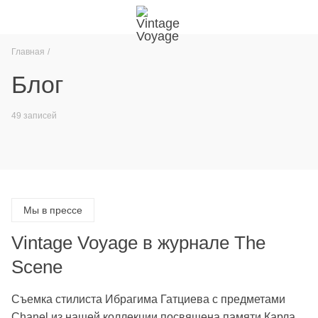
Главная
Блог
49 записей
Мы в прессе
Vintage Voyage в журнале The
Scene
Съемка стилиста Ибрагима Гатциева с предметами
Chanel из нашей коллекции посвящена памяти Карла