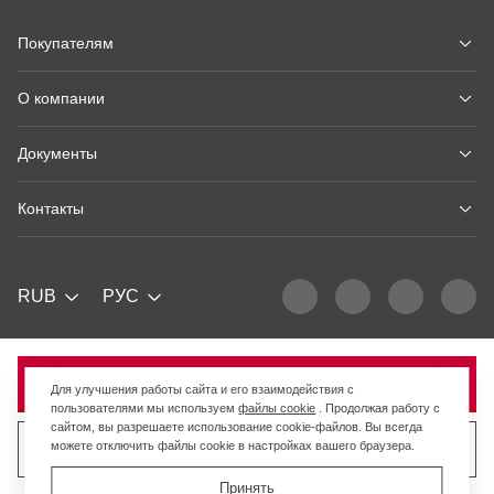
Покупателям
О компании
Документы
Контакты
RUB
РУС
Продано
Для улучшения работы сайта и его взаимодействия с
пользователями мы используем
файлы cookie
. Продолжая работу с
сайтом, вы разрешаете использование cookie-файлов. Вы всегда
можете отключить файлы cookie в настройках вашего браузера.
Продать похожий товар
Принять