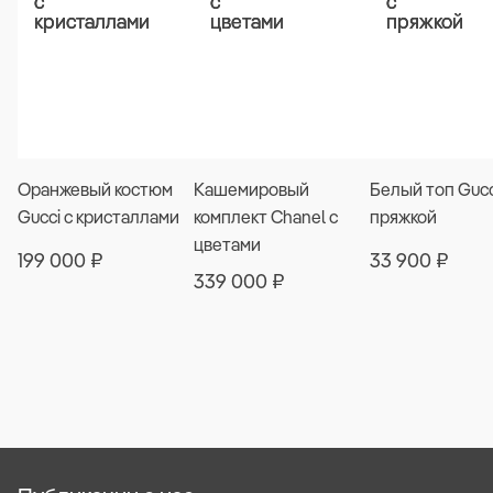
Оранжевый костюм
Кашемировый
Белый топ Gucc
Gucci с кристаллами
комплект Chanel с
пряжкой
цветами
199 000
₽
33 900
₽
339 000
₽