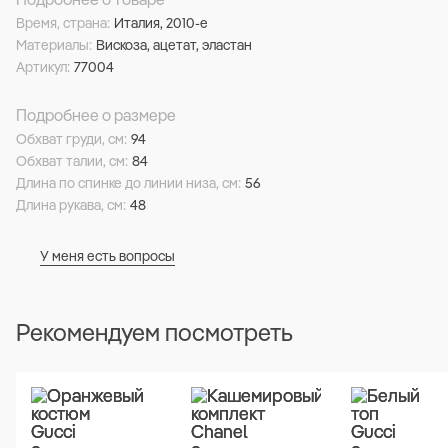
Время, страна:
Италия, 2010-е
Материалы:
Вискоза, ацетат, эластан
Артикул:
77004
Подробнее о размере
Обхват груди, см:
94
Обхват талии, см:
84
Длина по спинке до линии низа, см:
56
Длина рукава, см:
48
У меня есть вопросы
Рекомендуем посмотреть