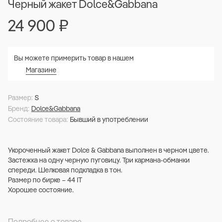
Черный жакет Dolce&Gabbana
24 900
₽
Вы можете примерить товар в нашем
Магазине
Размер:
S
Бренд:
Dolce&Gabbana
Состояние товара:
Бывший в употреблении
Укороченный жакет Dolce & Gabbana выполнен в черном цвете.
Застежка на одну черную пуговицу. Три кармана-обманки
спереди. Шелковая подкладка в тон.
Размер по бирке – 44 IT
Хорошее состояние.
Подробнее о товаре