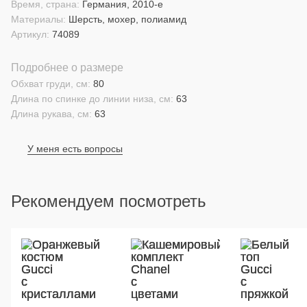
Время, страна:
Германия, 2010-е
Материалы:
Шерсть, мохер, полиамид
Артикул:
74089
Подробнее о размере
Обхват груди, см:
80
Длина по спинке до линии низа, см:
63
Длина рукава, см:
63
У меня есть вопросы
Рекомендуем посмотреть