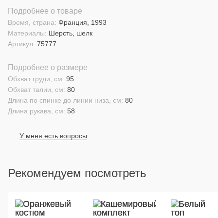
Подробнее о товаре
Время, страна:
Франция, 1993
Материалы:
Шерсть, шелк
Артикул:
75777
Подробнее о размере
Обхват груди, см:
95
Обхват талии, см:
80
Длина по спинке до линии низа, см:
80
Длина рукава, см:
58
У меня есть вопросы
Рекомендуем посмотреть