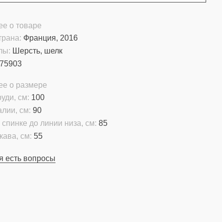
е о товаре
трана:
Франция, 2016
лы:
Шерсть, шелк
75903
ее о размере
уди, см:
100
алии, см:
90
 спинке до линии низа, см:
85
кава, см:
55
я есть вопросы