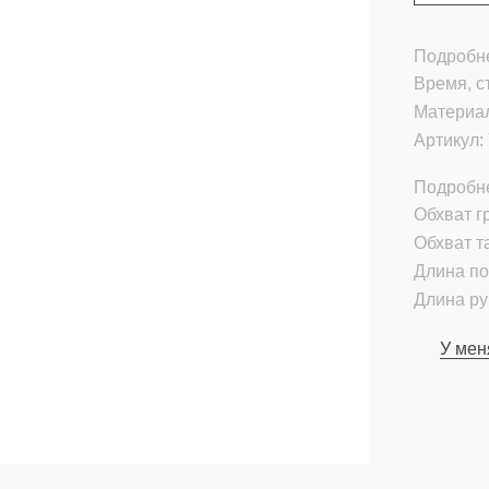
Подробне
Время, с
Материа
Артикул:
Подробн
Обхват гр
Обхват т
Длина по
Длина ру
У мен