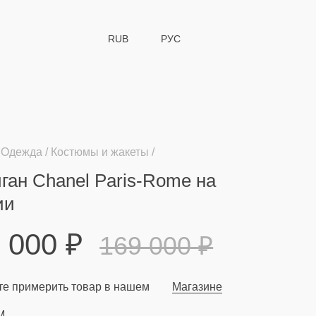
RUB
РУС
Одежда
Костюмы и жакеты
ган Chanel Paris-Rome на
ии
9 000
₽
169 000
₽
е примерить товар в нашем
Магазине
M