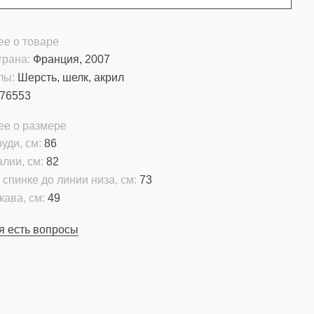
е о товаре
трана:
Франция, 2007
лы:
Шерсть, шелк, акрил
76553
ее о размере
уди, см:
86
алии, см:
82
 спинке до линии низа, см:
73
кава, см:
49
я есть вопросы