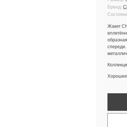
Бренд:
C
Состояни
Жакет Ch
вплетённ
образная
спереди.
металлич
Коллекци
Хорошее 