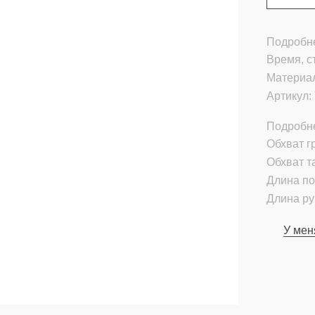
Подробне
Время, с
Материа
Артикул:
Подробн
Обхват гр
Обхват т
Длина по
Длина ру
У мен