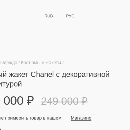
RUB
РУС
Одежда
Костюмы и жакеты
й жакет Chanel с декоративной
итурой
9 000
₽
249 000
₽
е примерить товар в нашем
Магазине
S